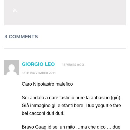
3 COMMENTS
GIORGIO LEO
15 YEARS AGO
18TH NOVEMBER 2011
Caro Nipotastro malefico
Sei andato a dare fastidio pure la abbascio (giù).
Già immagino gli elefanti bere il tuo yogurt e fare
bei cacconi duri duri.
Bravo Guagliò sei un mito …ma che dico … due